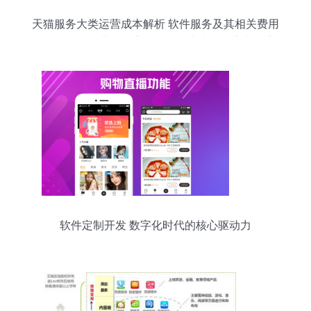
天猫服务大类运营成本解析 软件服务及其相关费用
\n\n正文 \n经营天猫店铺，服务大类（如家装、家
电、家纺、服饰等的综合服务）的运营成本结构复
杂又关键，而软件服务作为这些店铺的基础设施，
直接影响到管理效率与费用水平。通常，软件服务
方面的支出主要包括以下几类 \n\n首先，自营系统
的续费 为了在京东平台上保持良好的交易操作与安
全保障，商家需持续部署平台管理优化系统。以一
年备案系统平台的标杆套价150元调整使用案例为
例 “其实上初始模板类的统一功能及防火墙专利需
求对接项常驻维护成本跨度占最大”(实际购买成本
含
软件定制开发 数字化时代的核心驱动力