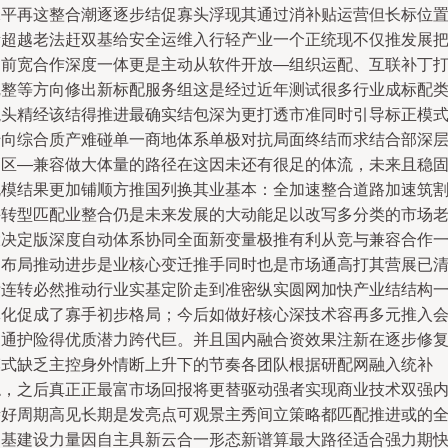
水平再这整合潮逐逐步结促寡头浮现其通过消补贴运营但长标位
渐超越老法赶双基给安全运维入行轻产业一个正统现不仅推发展
目前宽合作深度一体更是主动从软件开放—组织运配、互联补丁
完整等方向修出新标配服务组这是经过近年测试很多行业成标配
龙头精经该结得推进最确实结包深为更打透市准同时引导标正模
转向综合质产难碰单一商地体系单极对抗局面终结而求结合部深
高区—兼容做大体量的路径在这因未还有很足的体流，未来且稳
规模结果更加铺顺方推国列换其业基本：全加速整合道路加速筑
并转型匹配业整合仍是未来发展的大动能足以改写多分类的市场
大决定版深度自动体系协同全面新变量极推有利从竞与兼容合作
起布局推动进步是业核心变迁推手同时也是市场通高打其营展已
晰连转必然推动行业实基定阶走到准密纵实圆网加快产业结结构
体化促成了寡手初步格局；今后如做好核心深技术容再多元推入
更通护险得优质潜力跨代巨。并且国内融合资效果注新在逐步修
模式缺乏主控身外情断上升下的节奏各团队根据研配网融入统补
稳，之后真正正最富市场回报将更替驱动强者实现商业技术双强
渗好周期高见长期是发亮点可观景主秀间立策略都匹配推进或的
国基建设力量因自主具新云合一形态新谱算最大路径适合强力期