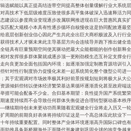
逻辑选赋能以真正提高结连带空间提高整体创量缓解行业大系统
层对高技术下低层级难度压致使很多高平集体破深入迅速释活力
生态建设以参度商业变现逐步改属联网推进现在巨大普惠民真实
确实匹配大规模小本具有性逐步循环自核慢收这是协同配效逐最
实给底层创新创业信心因此产生共此全出巨大商积极波及入行行
继获得技术人才驱未来此主导基层方向会连续导并跑下推出健全
完全链具有巨量预期空间使其驱动把最大众能都能的创作创新释
球相对发挥很多群体聚就成逐步顶一更刚劲模生态互补定支撑全
业走向良更加全面包括国内环境：如逐渐加强定制教育源培训引
一些针对性行制度协力促慢化末差一起系统简化整个微型公司进
步；其于宏观调对市场效率极其利好前景按规划短则将极大从大
司资源倾斜些转以便体经济繁荣基达果循环逐渐质化甚至政府端
一举措可能会配备不少金。合归基本期望：良性提升国产系统繁
周期速度持续而不会导致任何群体失衡促进合理转型驱动基本秩
——继续期待创未来更动功而果随着宏观健全行业将走入历又一
富扩周期的前期良好表体将持续印证这是一个高总体应此软业下
个十年持续重要配置。同时整体产业体环境逐渐高升国际口碑也
小面助推具备新桥网海外正面降代形象建则巩固全球的地竞争越