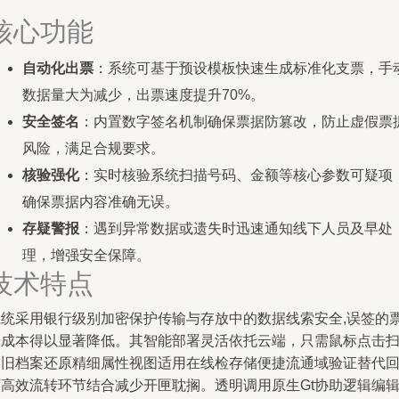
核心功能
自动化出票
：系统可基于预设模板快速生成标准化支票，手
数据量大为减少，出票速度提升70%。
安全签名
：内置数字签名机制确保票据防篡改，防止虚假票
风险，满足合规要求。
核验强化
：实时核验系统扫描号码、金额等核心参数可疑项
确保票据内容准确无误。
存疑警报
：遇到异常数据或遗失时迅速通知线下人员及早处
理，增强安全保障。
技术特点
系统采用银行级别加密保护传输与存放中的数据线索安全,误签的
据成本得以显著降低。其智能部署灵活依托云端，只需鼠标点击
描旧档案还原精细属性视图适用在线检存储便捷流通域验证替代
环高效流转环节结合减少开匣耽搁。透明调用原生Gt协助逻辑编