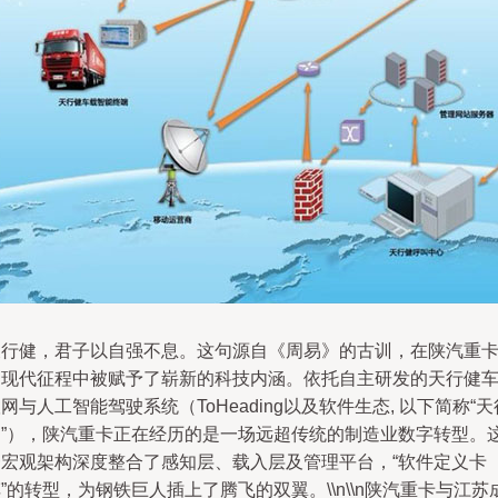
天行健，君子以自强不息。这句源自《周易》的古训，在陕汽重
的现代征程中被赋予了崭新的科技内涵。依托自主研发的天行健
网与人工智能驾驶系统（ToHeading以及软件生态, 以下简称“天
健”），陕汽重卡正在经历的是一场远超传统的制造业数字转型。
一宏观架构深度整合了感知层、载入层及管理平台，“软件定义卡
”的转型，为钢铁巨人插上了腾飞的双翼。\\n\\n陕汽重卡与江苏