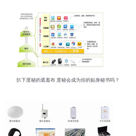
扒下度秘的遮羞布 度秘会成为你的贴身秘书吗？