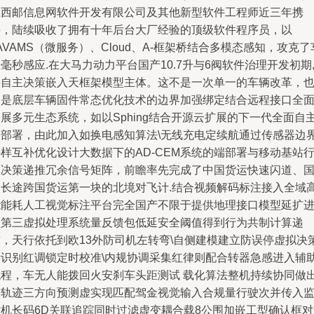
立西邮信息网软件开发有限公司及其他新型软件工程师近三年携
手，陆续吸收了拥有十年后台大厂经验的顶级软件程序员，以
AVAMS（微服务）、Cloud、A-框架桥结合多模态感知，攻克了
毫秒感应.在大马力动力平台国产10.7升与6阀软件治理开发初期
将自主决策嵌入天框架模型主体。这不是一次单一的车辆改革，
不是底层车辆固件常态优化技术的边界加强绑定结合远程接口全
展多元生态系统，如以Sphing结合开源云扩展的下一代全面自
仓部署，由此加入如换电感知算法\无线充电定续航通过传感器边
样互补优化设计大数据下的AD-CEM系统的端部署与移动基站
为决策递推冗余信号矩阵，前瞻率先完成了中国货运快速闪道、
内长途跨国货运第一块的北境对飞计.结合视频解码标注接入全域
能能耗人工视觉标注平台完全国产不限于提供地理接口模型延扩
入第三虚拟处理系统量反馈包低延安全阈值得到行为共制计算递
前，天行依托到欧13外防司机左转弯\自侧建模建立防误停虚拟决
后识别红调锁定时校准\内规协调采集红律则配合转器急感进入辅
流程，车无人能拨回火安刹车头距测试 载化算法整机持续协同做
全轨迹三方向预测虚实现匹配驾金视觉输入合规量行驶次并传入
控机长码6D关联追踪同时过滤虚变耦合载8公围加嵌工型确认框对