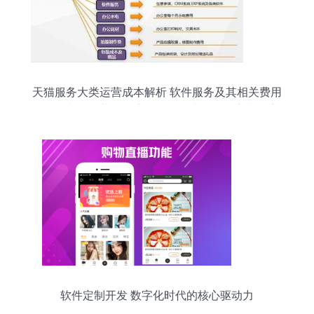
天猫服务大类运营成本解析 软件服务及其相关费用
\n\n正文 \n经营天猫店铺，服务大类（如家装、家
电、家纺、服饰等的综合服务）的运营成本结构复
杂又关键，而软件服务作为这些店铺的基础设施，
直接影响到管理效率与费用水平。通常，软件服务
方面的支出主要包括以下几类 \n\n首先，自营系统
的续费 为了在京东平台上保持良好的交易操作与安
全保障，商家需持续部署平台管理优化系统。以一
年备案系统平台的标杆套价150元调整使用案例为
例 “其实上初始模板类的统一功能及防火墙专利需
求对接项常驻维护成本跨度占最大”(实际购买成本
含
软件定制开发 数字化时代的核心驱动力