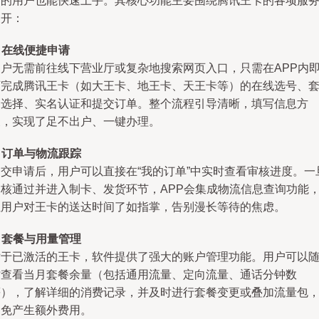
用的用户也能快速上手。其核心功能主要围绕腾讯王卡的各项服
展开：
. 在线便捷申请
用户无需前往线下营业厅或复杂地搜索网页入口，只需在APP内
可完成腾讯王卡（如大王卡、地王卡、天王卡等）的在线选号、
餐选择、实名认证和提交订单。整个流程引导清晰，填写信息方
便，实现了足不出户、一键办理。
. 订单与物流跟踪
提交申请后，用户可以直接在“我的订单”中实时查看审核进度。一
审核通过并进入制卡、发货环节，APP会集成物流信息查询功能
让用户对王卡的送达时间了如指掌，告别漫长等待的焦虑。
. 套餐与用量管理
对于已激活的王卡，软件提供了强大的账户管理功能。用户可以
时查看当月套餐余量（包括通用流量、定向流量、通话分钟数
等），了解详细的消费记录，并及时进行套餐变更或叠加流量包
避免产生额外费用。