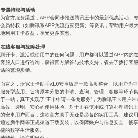
. 专属特权与活动
作为官方服务渠道，APP会同步推送腾讯王卡的最新优惠活动、
属会员特权（如腾讯系APP免流范围更新）等资讯，帮助用户最
化地利用王卡权益，享受更多实惠。
. 在线客服与故障处理
遇到开卡、激活或使用中的任何问题，用户都可以通过APP内的
线客服入口进行咨询，获得官方解答与技术支持，省去了拨打客
电话的繁琐步骤。
而言之，沃宽王卡助手v1.0安卓版是一款高度整合、以用户为
的服务型应用。它将原本分散的申请、查询、管理、客服等环节
中于一站，真正实现了“王卡申请一条龙服务”，为腾讯王卡用户带
了高效、透明、安心的使用体验。对于正在使用或打算办理腾讯
卡的安卓用户而言，这款官方助手无疑是必备的实用工具。建议
户通过腾牛网等正规渠道下载安装，以保障账户与信息安全，畅
便捷的数字生活服务。
如若转载，请注明出处：